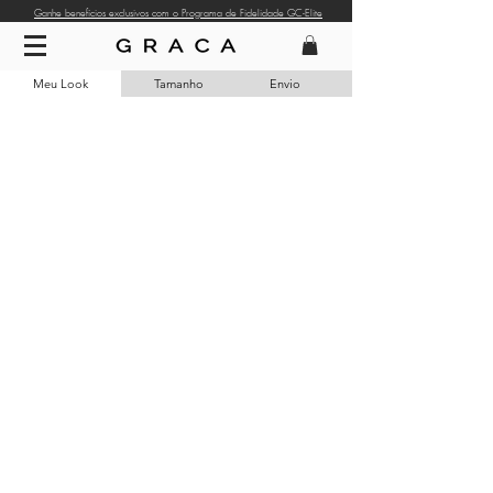
Ganhe benefícios exclusivos com o Programa de Fidelidade GC-Elite
Meu Look
Tamanho
Envio