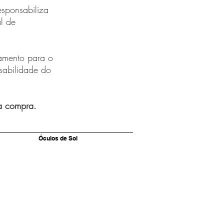
sponsabiliza
l de
namento para o
nsabilidade do
a compra.
Óculos de Sol