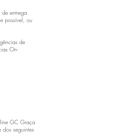
o de entrega
 possível, ou
gências de
ias On-
Online GC Graça
o dos seguintes