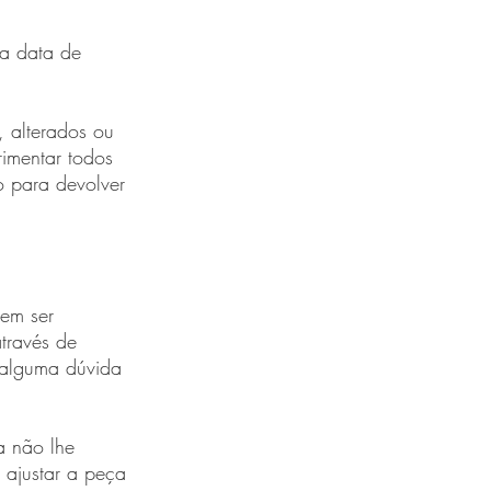
da data de
, alterados ou
imentar todos
o para devolver
em ser
través de
r alguma dúvida
a não lhe
 ajustar a peça