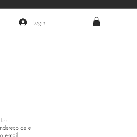
Login
for
ndereço de e-
o e-mail.