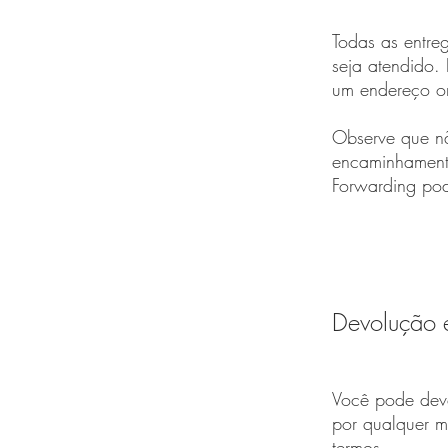
Todas as entre
seja atendido.
um endereço on
Observe que nã
encaminhament
Forwarding pod
Devolução e
Você pode devo
por qualquer m
termos.