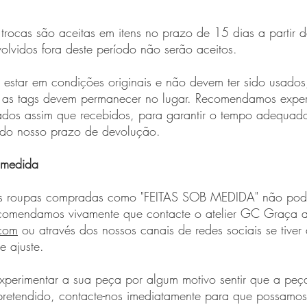
trocas são aceitas em itens no prazo de 15 dias a partir 
volvidos fora deste período não serão aceitos.
 estar em condições originais e não devem ter sido usados
 as tags devem permanecer no lugar. Recomendamos exper
ados assim que recebidos, para garantir o tempo adequad
o do nosso prazo de devolução.
b medida
s roupas compradas como "FEITAS SOB MEDIDA" não pod
comendamos vivamente que contacte o atelier GC Graça a
com
ou através dos nossos canais de redes sociais se tive
e ajuste.
xperimentar a sua peça por algum motivo sentir que a peç
retendido, contacte-nos imediatamente para que possamos