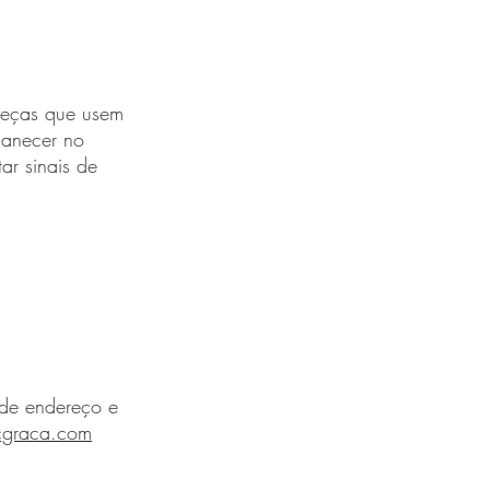
 peças que usem
manecer no
ar sinais de
 de endereço e
cgraca.com