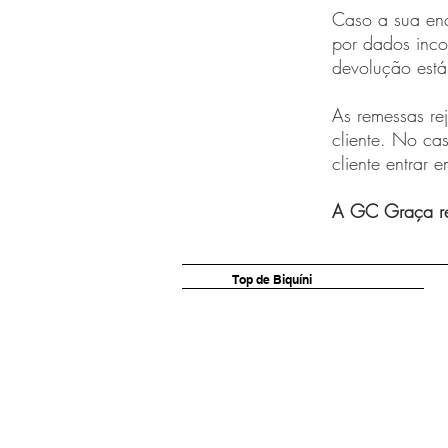
Caso a sua en
por dados inco
devolução está
As remessas rej
cliente. No ca
cliente entrar 
A GC Graça res
Top de Biquíni