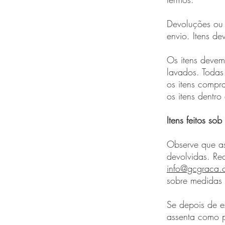
Devoluções ou 
envio. Itens de
Os itens devem
lavados. Todas
os itens compr
os itens dentr
Itens feitos so
Observe que a
devolvidas. Re
info@gcgraca.
sobre medidas 
Se depois de e
assenta como p