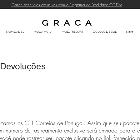
Ganhe benefícios exclusivos com o Programa de Fidelidade GC-Elite
NOVIDADES
MODA PRAIA
MODA RESORT
ÓCULOS DE SOL
More
 Devoluções
lizamos os CTT Correios de Portugal. Assim que seu pacote 
 número de rastreamento exclusivo será enviado para o e
Você pode rastrear seu pacote clicando no link fornecido n