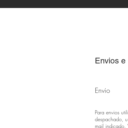
Envios e
Envio
Para envios uti
despachado, um
mail indicado. 