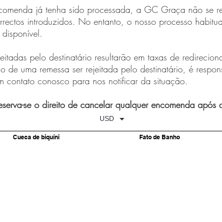
comenda já tenha sido processada, a GC Graça não se re
rrectos introduzidos. No entanto, o nosso processo habitua
 disponível.
eitadas pelo destinatário resultarão em taxas de redirecio
so de uma remessa ser rejeitada pelo destinatário, é respo
em contato conosco para nos notificar da situação.
erva-se o direito de cancelar qualquer encomenda após 
USD
Cueca de biquíni
Fato de Banho