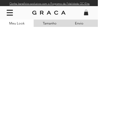
Ganhe benefícios exclusivos com o Programa de Fidelidade GC-Elite
Meu Look
Tamanho
Envio